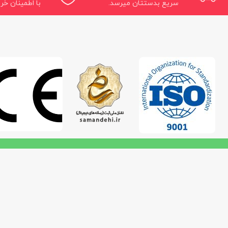
سریع بدستتان میرسد.
با اطمینان خری