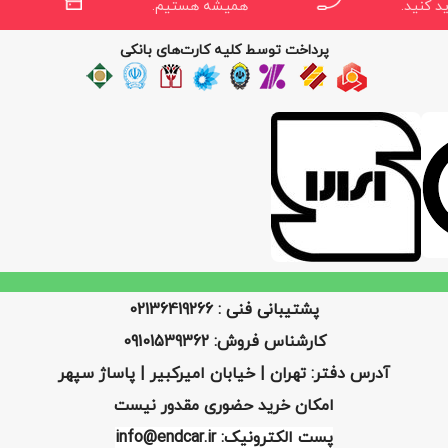
د کنید.
همیشه هستیم.
پرداخت توسط کلیه کارت‌های بانکی
پشتیبانی فنی : 02136419266
کارشناس فروش: 09101539362
آدرس دفتر: تهران | خیابان امیرکبیر | پاساژ سپهر
امکان خرید حضوری مقدور نیست
پست الکترونیک: info@endcar.ir