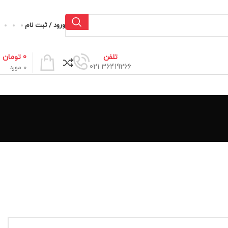
ورود / ثبت نام
0
تومان
تلفن
36419266 021
0
مورد