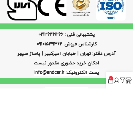
پشتیبانی فنی : 02136419266
کارشناس فروش: 09101539362
آدرس دفتر: تهران | خیابان امیرکبیر | پاساژ سپهر
امکان خرید حضوری مقدور نیست
پست الکترونیک: info@endcar.ir
0