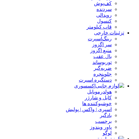
کف‌پوش‌
سردنده
روپدالی‌
کنسول
قاب کیلومتر
تزئینات خارجی
رینگ‌اسپرت
سر اگزوز
منبع اگزوز
بال عقب
توربوساند
ضربه‌گیر
جلوپنجره
دستگیره اسپرت
اکسسوری
هولدرموبایل
کابل و شارژر
خوشبوکننده ها
اسپری | واکس | پولیش
بادگیر
برچسب
پاور ویندوز
لوگو
امنیتی