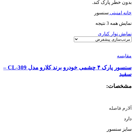
بدون خطر پارک کند.
خانه
امنیتی
سنسور
نمایش همه 3 نتیجه
نمایش نوار کناری
مقايسه
سنسور پارک ۴ چشمی خودرو برند کلارو مدل CL-309 –
سفید
مشخصات:
آلارم فاصله
دارد
سایز سنسور