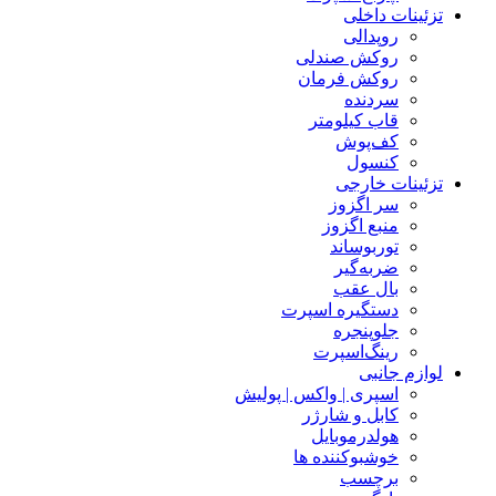
تزئینات داخلی
روپدالی‌
روکش صندلی
روکش فرمان
سردنده
قاب کیلومتر
کف‌پوش‌
کنسول
تزئینات خارجی
سر اگزوز
منبع اگزوز
توربوساند
ضربه‌گیر
بال عقب
دستگیره اسپرت
جلوپنجره
رینگ‌اسپرت
لوازم جانبی
اسپری | واکس | پولیش
کابل و شارژر
هولدرموبایل
خوشبوکننده ها
برچسب