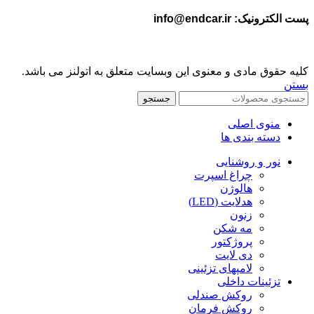
پست الکترونیک: info@endcar.ir
کلیه حقوق مادی و معنوی این وبسایت متعلق به اتولنز می باشد.
بستن
جستجو
منوی اصلی
دسته بندی ها
نور و روشنایی
چراغ اسپرت
هالوژن
هدلایت (LED)
زنون
مه شکن
پروژکتور
دی ‌‎‏لایت
لامپهای تزئینی
تزئینات داخلی
روکش صندلی
روکش فرمان