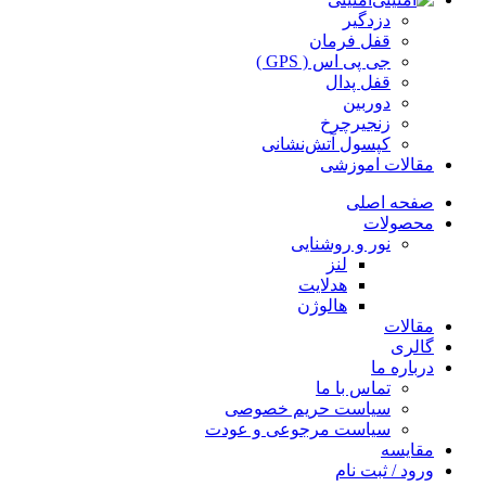
دزدگیر
قفل فرمان
جی پی اس ( GPS )
قفل پدال
دوربین
زنجیرچرخ
کپسول آتش‌نشانی
مقالات اموزشی
صفحه اصلی
محصولات
نور و روشنایی
لنز
هدلایت
هالوژن
مقالات
گالری
درباره ما
تماس با ما
سیاست حریم خصوصی
سیاست مرجوعی و عودت
مقايسه
ورود / ثبت نام