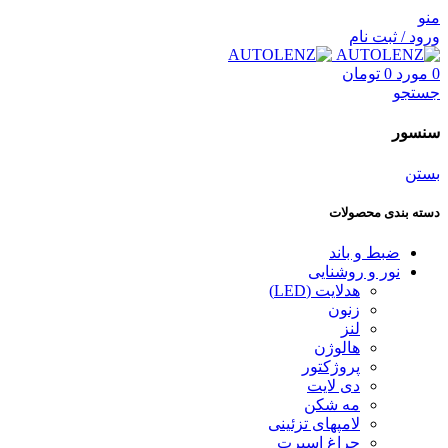
منو
ورود / ثبت نام
0
مورد
0
تومان
جستجو
سنسور
بستن
دسته بندی محصولات
ضبط و باند
نور و روشنایی
هدلایت (LED)
زنون
لنز
هالوژن
پروژکتور
دی ‌‎‏لایت
مه شکن
لامپهای تزئینی
چراغ اسپرت