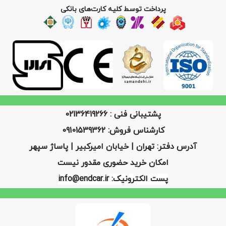
پرداخت توسط کلیه کارت‌های بانکی
پشتیبانی فنی : 02136419266
کارشناس فروش: 09101539362
آدرس دفتر: تهران | خیابان امیرکبیر | پاساژ سپهر
امکان خرید حضوری مقدور نیست
پست الکترونیک: info@endcar.ir