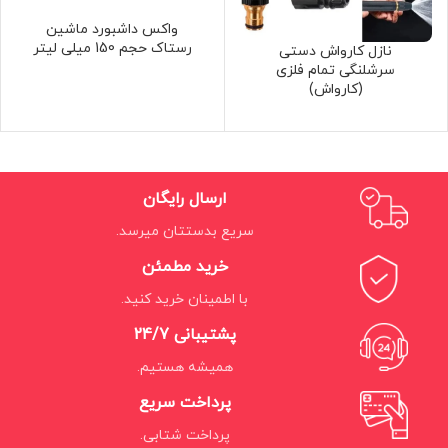
واکس داشبورد ماشین
رستاک حجم 150 میلی لیتر
نازل کارواش دستی
سرشلنگی تمام فلزی
(کارواش)
ارسال رایگان
سریع بدستتان میرسد.
خرید مطمئن
با اطمینان خرید کنید.
پشتیبانی 24/7
همیشه هستیم.
پرداخت سریع
پرداخت شتابی.