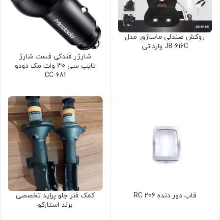
روکش صندلی ماساژور مدل
JB-616C وارداتی
شارژر فندکی فست شارژ
تایپ سی 30 وات مک دودو
CC-681
قاب دور دنده 206 RC
کمک فنر جلو پراید تخصصی
برند استارکو