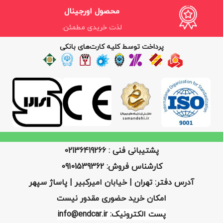
محصول اورجینال
لذت خریدی مطمئن.
پرداخت توسط کلیه کارت‌های بانکی
پشتیبانی فنی : 02136419266
کارشناس فروش: 09101539362
آدرس دفتر: تهران | خیابان امیرکبیر | پاساژ سپهر
امکان خرید حضوری مقدور نیست
پست الکترونیک: info@endcar.ir