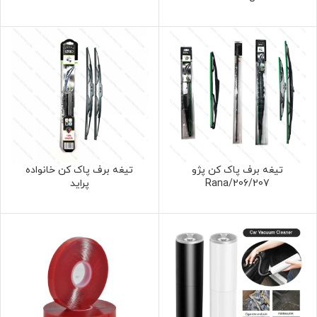
تیغه برف پاک کن پژو
تیغه برف پاک کن خانواده
206/207/Rana
پراید