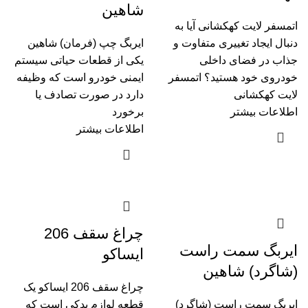
شاهین
اتمسفر لایت کهکشانی آیا به
دنبال ایجاد تغییری متفاوت و
ایربگ چپ (فرمان) شاهین
جذاب در فضای داخلی
یکی از قطعات حیاتی سیستم
خودروی خود هستید؟ اتمسفر
ایمنی خودرو است که وظیفه
لایت کهکشانی
دارد در صورت تصادف یا
اطلاعات بیشتر
برخورد
اطلاعات بیشتر
چراغ سقف 206
ایربگ سمت راست
ایساکو
(شاگرد) شاهین
چراغ سقف 206 ایساکو یک
ایربگ سمت راست (شاگرد)
قطعه لوازم یدکی است که