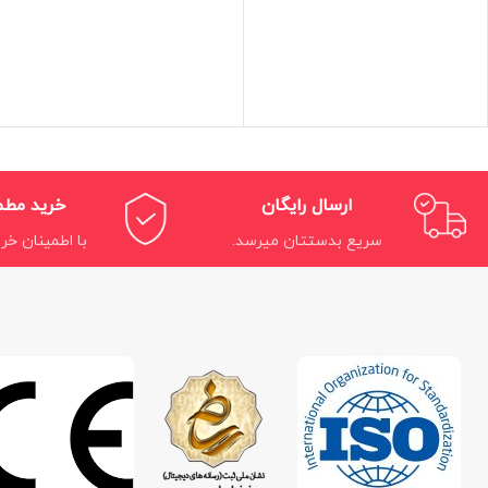
ارسال رایگان
خرید مط
سریع بدستتان میرسد.
با اطمینان خری