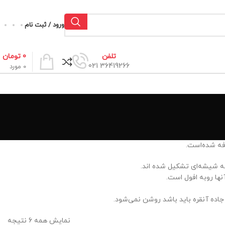
ورود / ثبت نام
0
تومان
تلفن
36419266 021
0
مورد
افه شده‌است.
له شیشه‌ای تشکیل شده اند.
نها روبه افول است.
جاده آنقره باید باشد روشن نمی‌شود.
نمایش همه 6 نتیجه