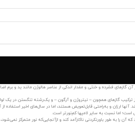
ن گازهای فشرده و خنثی و مقدار اندکی از عناصر هالوژن مانند ید و برم اض
 از ترکیب گازهای همچون – نیتروژن و آرگون – و یک‌رشته تنگستن در یک لو
 آنها ارزان و به‌راحتی قابل‌تعویض هستند، اما در سال‌های اخیر استفاده از آ
ن را به طور باورنکردنی ناکارآمد کند و ازآنجایی‌که نور متمرکز نمی‌شود، 