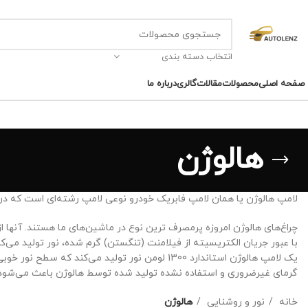
انتخاب دسته بندی
صفحه اصلی
محصولات
مقالات
گالری
درباره ما
هالوژن
لامپ هالوژن یا همان لامپ فابریک خودرو نوعی لامپ رشته‌ای است که در آ
چراغ‌های هالوژن امروزه پرمصرف ترین نوع در ماشین‌های ما هستند. آنها
با عبور جریان الکتریسیته از فیلامنت (تنگستن) گرم شده، نور تولید می‌کند.
یک لامپ هالوژن استاندارد 1300 لومن نور تولید می‌کند که سطح نور خوبی است؛ اما نسبت به سایر لامپها کم‌نورتر است.
گرمای غیرضروری و استفاده نشده تولید شده توسط هالوژن باعث می‌شود که آ
خانه
نور و روشنایی
هالوژن