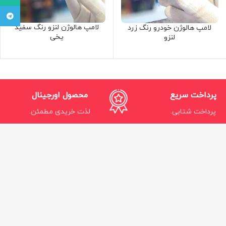
تلگرام
لامپ هالوژن لنزو رنگ سفید
لامپ هالوژن خودرو رنگ زرد
یخی
لنزو
پرداخت سریع
محصول اورجینال
پرداخت شتابی.
لذت خریدی مطمئن.