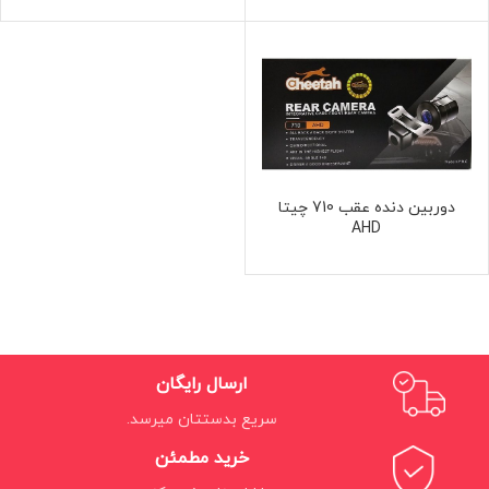
دوربین دنده عقب 710 چیتا
AHD
ارسال رایگان
سریع بدستتان میرسد.
خرید مطمئن