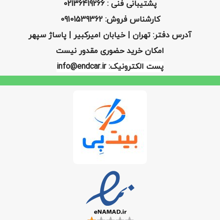
پشتیبانی فنی : 02136419266
کارشناس فروش: 09101539362
آدرس دفتر: تهران | خیابان امیرکبیر | پاساژ سپهر
امکان خرید حضوری مقدور نیست
پست الکترونیک: info@endcar.ir