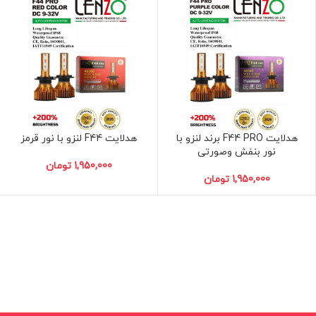
هدلایت F44 PRO برند لنزو با
هدلایت F44 لنزو با نور قرمز
نور بنفش وصورتی
H7
H1
H7
H1
تومان
تومان