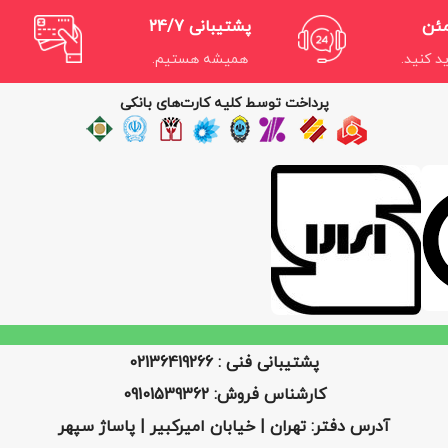
مئن
پشتیبانی 24/7
د کنید.
همیشه هستیم.
پرداخت توسط کلیه کارت‌های بانکی
پشتیبانی فنی : 02136419266
کارشناس فروش: 09101539362
آدرس دفتر: تهران | خیابان امیرکبیر | پاساژ سپهر