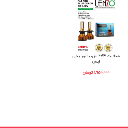
هدلایت F44 لنزو با نور یخی
ایس
H7
H1
تومان