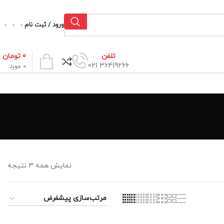
ورود / ثبت نام
0
تومان
تلفن
36419266 021
0
مورد
نمایش همه 3 نتیجه