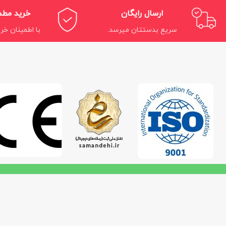
ارسال رایگان
خرید مط
سریع بدستتان میرسد.
با اطمینان خری