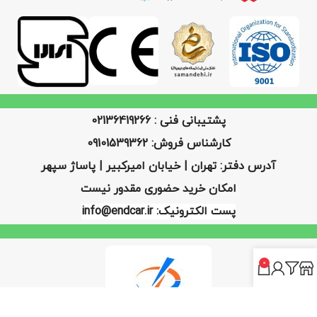
پشتیبانی فنی : 02136419266
کارشناس فروش: 09101539362
آدرس دفتر: تهران | خیابان امیرکبیر | پاساژ سپهر
امکان خرید حضوری مقدور نیست
پست الکترونیک: info@endcar.ir
0