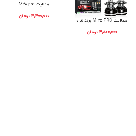
هدلایت M20 pro
H7
H4
H1
تومان
هدلایت M125 PRO برند لنزو
H7
H4
H1
تومان