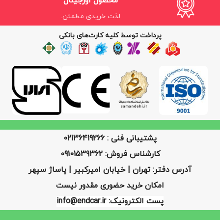
محصول اورجینال
لذت خریدی مطمئن.
پرداخت توسط کلیه کارت‌های بانکی
پشتیبانی فنی : 02136419266
کارشناس فروش: 09101539362
آدرس دفتر: تهران | خیابان امیرکبیر | پاساژ سپهر
امکان خرید حضوری مقدور نیست
پست الکترونیک: info@endcar.ir