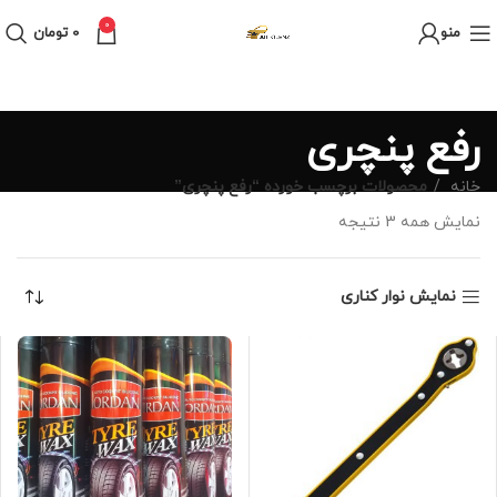
0
منو
0
تومان
رفع پنچری
خانه
محصولات برچسب خورده “رفع پنچری”
نمایش همه 3 نتیجه
نمایش نوار کناری