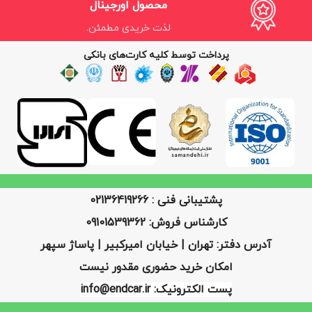
محصول اورجینال
لذت خریدی مطمئن.
پرداخت توسط کلیه کارت‌های بانکی
پشتیبانی فنی : 02136419266
کارشناس فروش: 09101539362
آدرس دفتر: تهران | خیابان امیرکبیر | پاساژ سپهر
امکان خرید حضوری مقدور نیست
پست الکترونیک: info@endcar.ir