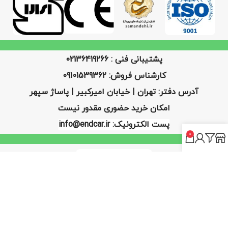
پشتیبانی فنی : 02136419266
کارشناس فروش: 09101539362
آدرس دفتر: تهران | خیابان امیرکبیر | پاساژ سپهر
امکان خرید حضوری مقدور نیست
پست الکترونیک: info@endcar.ir
0