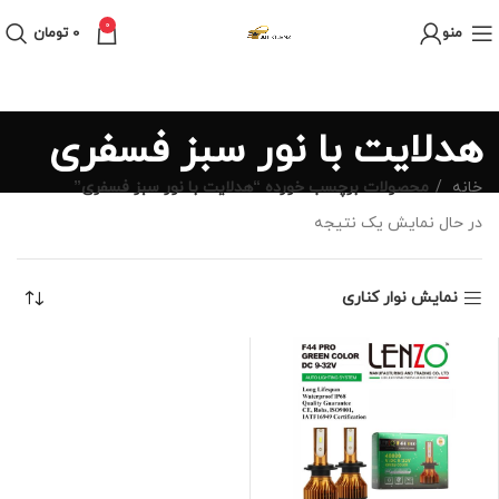
0
منو
0
تومان
هدلایت با نور سبز فسفری
خانه
محصولات برچسب خورده “هدلایت با نور سبز فسفری”
در حال نمایش یک نتیجه
نمایش نوار کناری