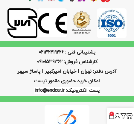
پشتیبانی فنی : 02136419266
کارشناس فروش: 09101539362
آدرس دفتر: تهران | خیابان امیرکبیر | پاساژ سپهر
امکان خرید حضوری مقدور نیست
پست الکترونیک: info@endcar.ir
0