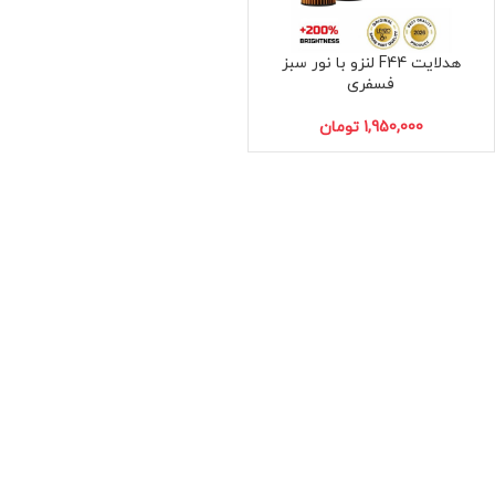
هدلایت F44 لنزو با نور سبز
H7
H1
فسفری
تومان