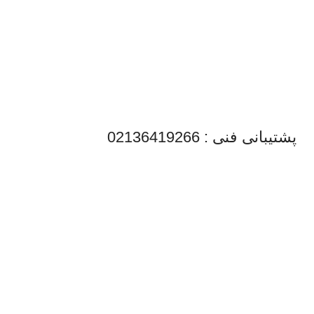
پشتیبانی فنی : 02136419266
کارشناس فروش: 09101539362
آدرس دفتر: تهران | خیابان امیرکبیر | پاساژ
سپهر
امکان خرید حضوری مقدور نیست
پست الکترونیک: info@endcar.ir