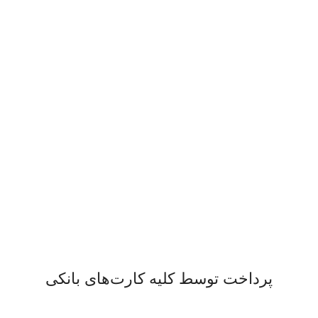
پشتیبانی 24/7
همیشه هستیم.
پرداخت سریع
پرداخت شتابی.
محصول اورجینال
لذت خریدی مطمئن.
پرداخت توسط کلیه کارت‌های بانکی