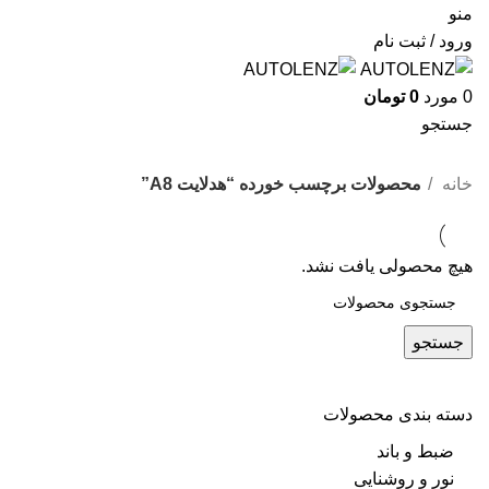
منو
ورود / ثبت نام
0
مورد
0
تومان
جستجو
هدلایت A8
خانه
محصولات برچسب خورده “هدلایت A8”
هیچ محصولی یافت نشد.
جستجو
دسته بندی محصولات
ضبط و باند
نور و روشنایی