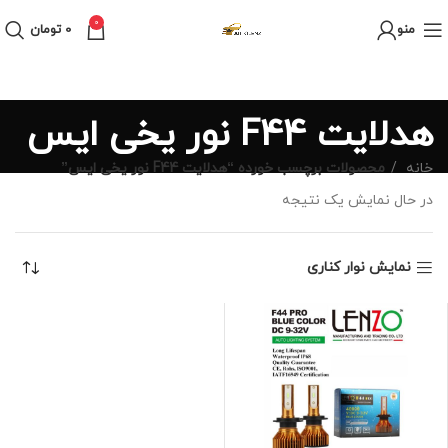
0
منو
0
تومان
هدلایت F44 نور یخی ایس
خانه
محصولات برچسب خورده “هدلایت F44 نور یخی ایس”
در حال نمایش یک نتیجه
نمایش نوار کناری