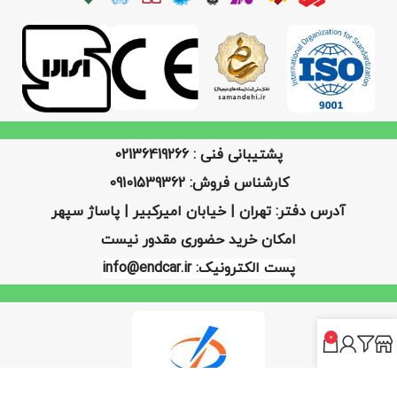
پشتیبانی فنی : 02136419266
کارشناس فروش: 09101539362
آدرس دفتر: تهران | خیابان امیرکبیر | پاساژ سپهر
امکان خرید حضوری مقدور نیست
پست الکترونیک: info@endcar.ir
0