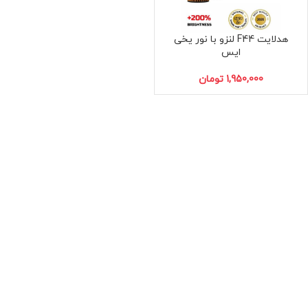
هدلایت F44 لنزو با نور یخی
H7
H1
ایس
تومان