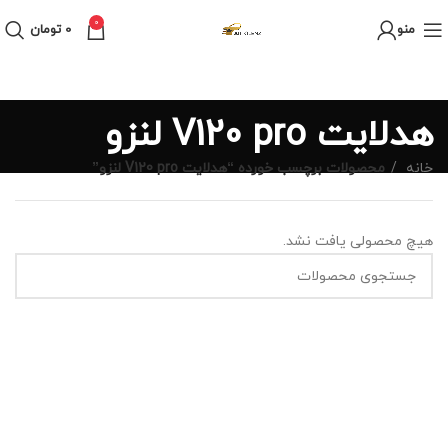
0
منو
0
تومان
هدلایت V120 pro لنزو
خانه
محصولات برچسب خورده “هدلایت V120 pro لنزو”
هیچ محصولی یافت نشد.