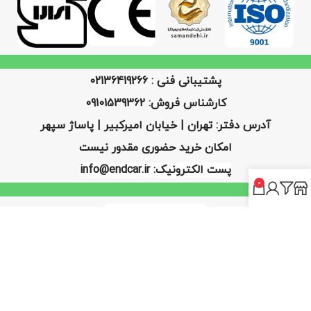
پشتیبانی فنی : 02136419266
کارشناس فروش: 09101539362
آدرس دفتر: تهران | خیابان امیرکبیر | پاساژ سپهر
امکان خرید حضوری مقدور نیست
پست الکترونیک: info@endcar.ir
0