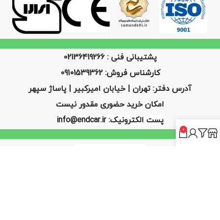
پشتیبانی فنی : 02136419266
کارشناس فروش: 09101539362
آدرس دفتر: تهران | خیابان امیرکبیر | پاساژ سپهر
امکان خرید حضوری مقدور نیست
پست الکترونیک: info@endcar.ir
0