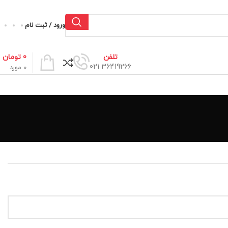
ورود / ثبت نام
0
تومان
تلفن
36419266 021
0
مورد