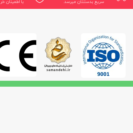
سریع بدستتان میرسد.
با اطمینان خری