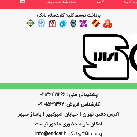
د کنید.
همیشه هستیم.
پرداخت توسط کلیه کارت‌های بانکی
پشتیبانی فنی : 02136419266
کارشناس فروش: 09101539362
آدرس دفتر: تهران | خیابان امیرکبیر | پاساژ سپهر
امکان خرید حضوری مقدور نیست
پست الکترونیک: info@endcar.ir