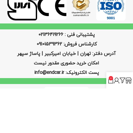
پشتیبانی فنی : 02136419266
کارشناس فروش: 09101539362
آدرس دفتر: تهران | خیابان امیرکبیر | پاساژ سپهر
امکان خرید حضوری مقدور نیست
پست الکترونیک: info@endcar.ir
0