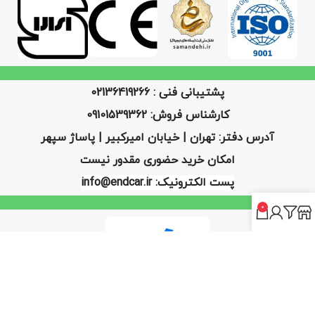
پشتیبانی فنی : 02136419266
کارشناس فروش: 09101539362
آدرس دفتر: تهران | خیابان امیرکبیر | پاساژ سپهر
امکان خرید حضوری مقدور نیست
پست الکترونیک: info@endcar.ir
0