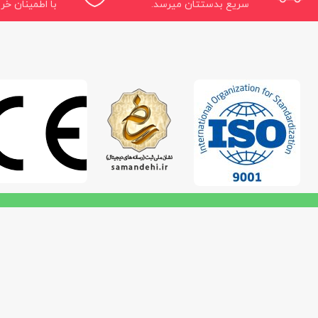
سریع بدستتان میرسد.
با اطمینان خری