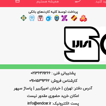
د کنید.
همیشه هستیم.
پرداخت توسط کلیه کارت‌های بانکی
پشتیبانی فنی : 02136419266
کارشناس فروش: 09101539362
آدرس دفتر: تهران | خیابان امیرکبیر | پاساژ سپهر
امکان خرید حضوری مقدور نیست
پست الکترونیک: info@endcar.ir