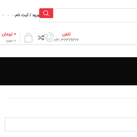
ورود / ثبت نام
0
تومان
تلفن
36419266 021
0
مورد