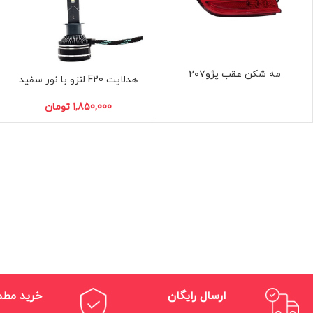
مه شکن عقب پژو۲۰۷
هدلایت F20 لنزو با نور سفید
H7
H4
H1
تومان
ارسال رایگان
خرید مط