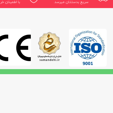
سریع بدستتان میرسد.
با اطمینان خری