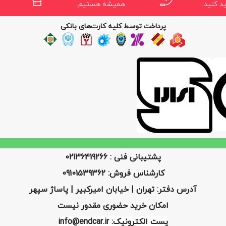
د کنید.
همیشه هستیم.
پرداخت توسط کلیه کارت‌های بانکی
پشتیبانی فنی : 02136419266
کارشناس فروش: 09101539362
آدرس دفتر: تهران | خیابان امیرکبیر | پاساژ سپهر
امکان خرید حضوری مقدور نیست
پست الکترونیک: info@endcar.ir