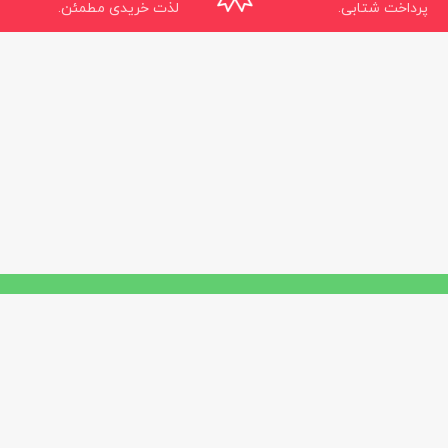
پرداخت شتابی.
لذت خریدی مطمئن.