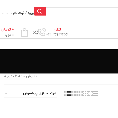
ورود / ثبت نام
0
تومان
تلفن
36419266 021
0
مورد
نمایش همه 2 نتیجه