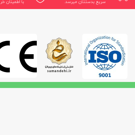
سریع بدستتان میرسد.
با اطمینان خری