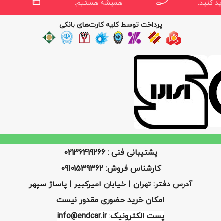
د کنید.
همیشه هستیم.
پرداخت توسط کلیه کارت‌های بانکی
پشتیبانی فنی : 02136419266
کارشناس فروش: 09101539362
آدرس دفتر: تهران | خیابان امیرکبیر | پاساژ سپهر
امکان خرید حضوری مقدور نیست
پست الکترونیک: info@endcar.ir