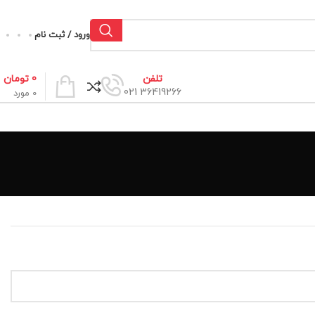
ورود / ثبت نام
0
تومان
تلفن
36419266 021
0
مورد