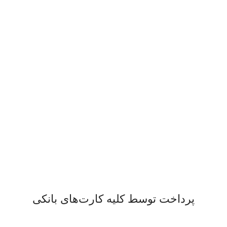
پشتیبانی 24/7
همیشه هستیم.
پرداخت سریع
پرداخت شتابی.
محصول اورجینال
لذت خریدی مطمئن.
پرداخت توسط کلیه کارت‌های بانکی