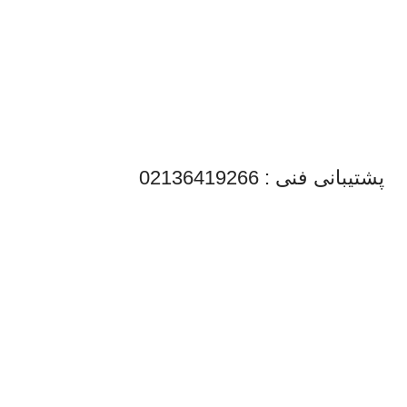
پشتیبانی فنی : 02136419266
کارشناس فروش: 09101539362
آدرس دفتر: تهران | خیابان امیرکبیر | پاساژ
سپهر
امکان خرید حضوری مقدور نیست
پست الکترونیک: info@endcar.ir