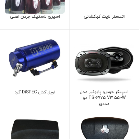
اتمسفر لایت کهکشانی
اسپری لاستیک جردن اصلی
اسپیکر خودرو پایونیر مدل
اویل کش D1SPEC گرد
TS-6975 V3 550W دو
عددی