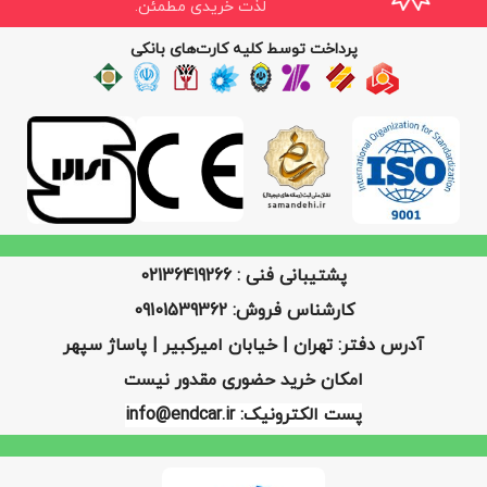
لذت خریدی مطمئن.
پرداخت توسط کلیه کارت‌های بانکی
پشتیبانی فنی : 02136419266
کارشناس فروش: 09101539362
آدرس دفتر: تهران | خیابان امیرکبیر | پاساژ سپهر
امکان خرید حضوری مقدور نیست
پست الکترونیک: info@endcar.ir