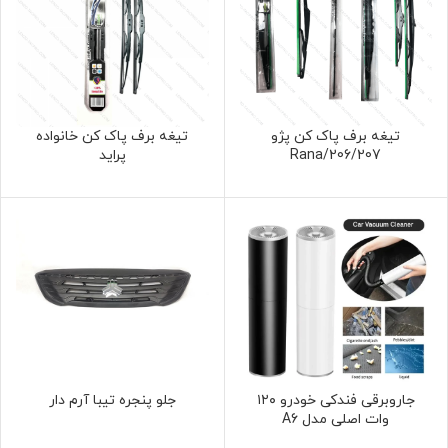
تیغه برف پاک کن پژو
تیغه برف پاک کن خانواده
206/207/Rana
پراید
جاروبرقی فندکی خودرو ۱۲۰
جلو پنجره تیبا آرم دار
وات اصلی مدل A6