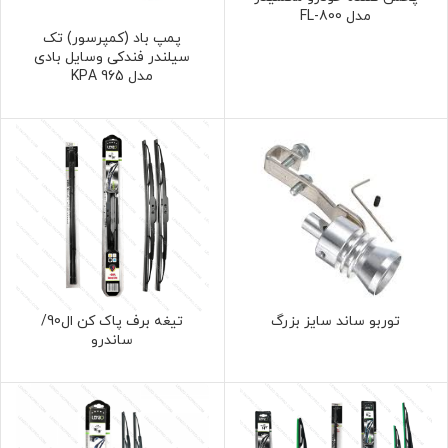
مدل FL-800
پمپ باد (کمپرسور) تک
سیلندر فندکی وسایل بادی
مدل 965 KPA
توربو ساند سایز بزرگ
تیغه برف پاک کن ال90/
ساندرو