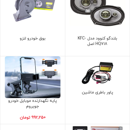
بلندگو کنوود مدل KFC-
بوق خودرو لنزو
HQ718 اصل
پاور باطری ماشین
پایه نگهدارنده موبایل خودرو
جویروم
تومان