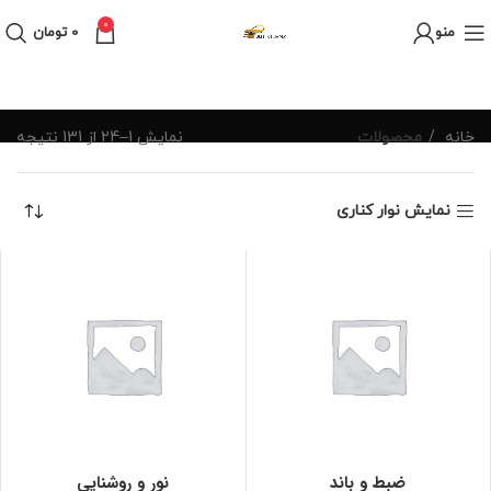
0
منو
0
تومان
خانه
محصولات
نمایش 1–24 از 131 نتیجه
نمایش نوار کناری
ضبط و باند
نور و روشنایی