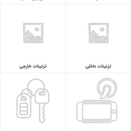
تزئینات داخلی
تزئینات خارجی