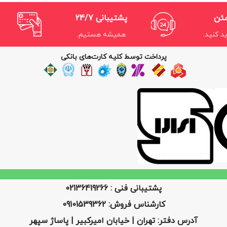
مئن
پشتیبانی 24/7
د کنید.
همیشه هستیم.
پرداخت توسط کلیه کارت‌های بانکی
پشتیبانی فنی : 02136419266
کارشناس فروش: 09101539362
آدرس دفتر: تهران | خیابان امیرکبیر | پاساژ سپهر