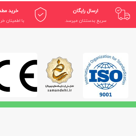
ارسال رایگان
خرید مط
سریع بدستتان میرسد.
با اطمینان خری