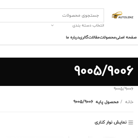
انتخاب دسته بندی
صفحه اصلی
محصولات
مقالات
گالری
درباره ما
9005/9006
9005/9006
خانه
محصول پایه
9005/9006
نمایش نوار کناری