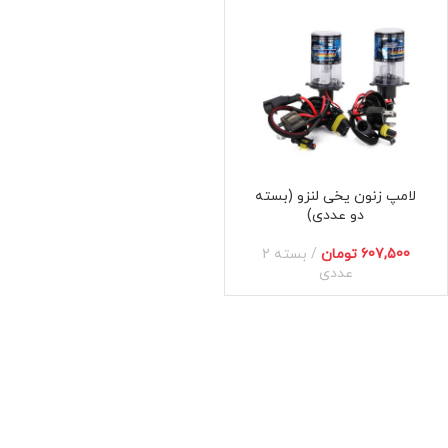
لامپ زنون یخی لنزو (بسته
دو عددی)
H7
H4
H1
تومان