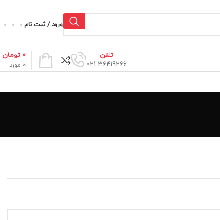
ورود / ثبت نام
0
تومان
تلفن
36419266 021
0
مورد