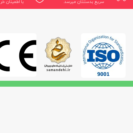
سریع بدستتان میرسد.
با اطمینان خری