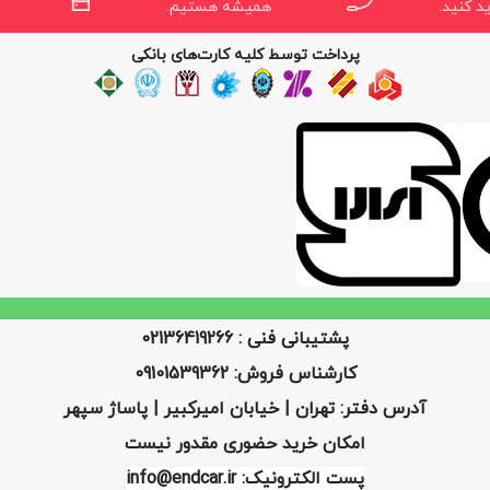
د کنید.
همیشه هستیم.
پرداخت توسط کلیه کارت‌های بانکی
پشتیبانی فنی : 02136419266
کارشناس فروش: 09101539362
آدرس دفتر: تهران | خیابان امیرکبیر | پاساژ سپهر
امکان خرید حضوری مقدور نیست
پست الکترونیک: info@endcar.ir