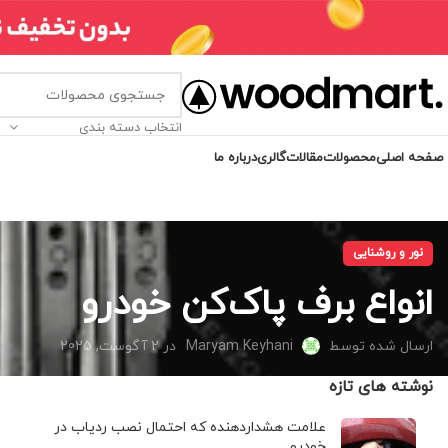
انتخاب دسته بندی
صفحه اصلی
محصولات
مقالات
گالری
درباره ما
نور و روشنایی
انواع برف پاک‌کن خودرو
ارسال شده توسط
Maryam Keyhani
در 2 آگوست, 2025
نوشته های تازه
علامت هشداردهنده که احتمال نصب ردیاب در
خودرو