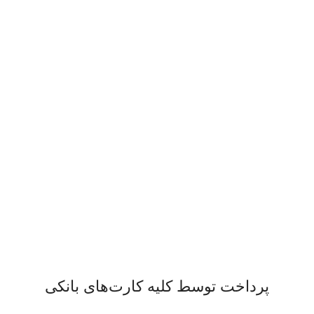
پشتیبانی 24/7
همیشه هستیم.
پرداخت سریع
پرداخت شتابی.
محصول اورجینال
لذت خریدی مطمئن.
پرداخت توسط کلیه کارت‌های بانکی