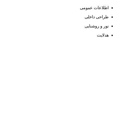
اطلاعات عمومی
طراحی داخلی
نور و روشنایی
هدلایت
ارسال رایگان
سریع بدستتان میرسد.
خرید مطمئن
با اطمینان خرید کنید.