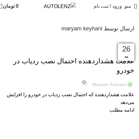
منو
ورود / ثبت نام
0
تومان
ارسال توسط
maryam keyhani
05
29
14
07
29
20
13
06
26
اطلاعات عمومی
مه
ژوئن
ژوئن
ژوئن
ژوئن
جولای
جولای
جولای
آگوست
علامت هشداردهنده احتمال نصب ردیاب در
خودرو
0
Maryam Keyhani
علامت هشداردهنده که احتمال نصب ردیاب در خودرو را افزایش
می‌دهد
ادامه مطلب
اطلاعات عمومی