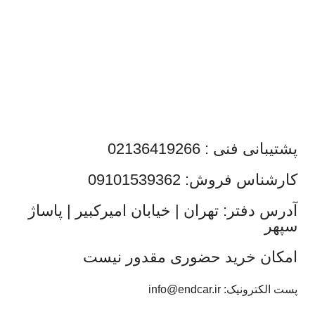
پشتیبانی فنی : 02136419266
کارشناس فروش: 09101539362
آدرس دفتر: تهران | خیابان امیرکبیر | پاساژ
سپهر
امکان خرید حضوری مقدور نیست
پست الکترونیک: info@endcar.ir