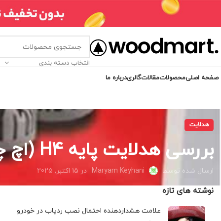
انتخاب دسته بندی
صفحه اصلی
محصولات
مقالات
گالری
درباره ما
هدلایت
بررسی هدلایت پایه H4 (اچ چهار)
ارسال شده توسط
Maryam Keyhani
در 15 اکتبر, 2025
نوشته های تازه
علامت هشداردهنده احتمال نصب ردیاب در خودرو