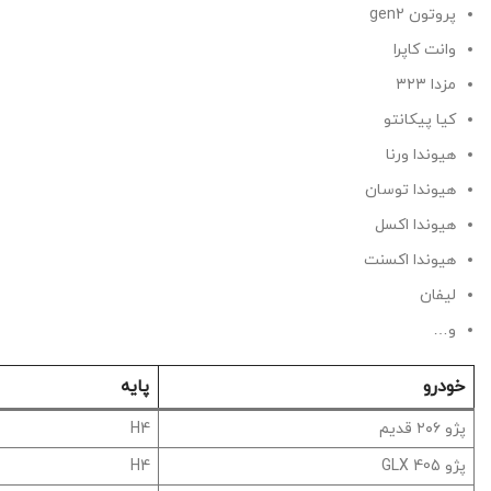
پروتون gen2
وانت کاپرا
مزدا ۳۲۳
کیا پیکانتو
هیوندا ورنا
هیوندا توسان
هیوندا اکسل
هیوندا اکسنت
لیفان
و…
خودرو
پایه
پژو ۲۰۶ قدیم
H4
پژو 405 GLX
H4