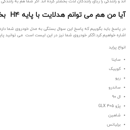
اند و رانندگی را ربای رانندگان لذت بخشتر کرده اند. اگر شما هم به رانند
آیا من هم می توانم هدلایت با پایه H4 بخرم؟
اشاره خواهیم کرد.اگکر خودروی شما نیز در این لیست است می توانید پایه h4 را تهیه نمایی
انواع پراید
ساینا
کوییک
ریو
ساندرو
ال ۹۰
پژو 405 GLX
شاهین
برلیانس