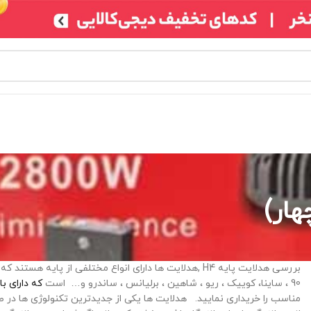
بررسی هدلایت پایه H4 ,هدلایت ها دارای انواع مختلفی از پایه هستند که پایه h4 یکی از انواع آن است که برای خودروی پراید، پژو
90 ، ساینا، کوییک ، ریو ، شاهین ، برلیانس ، ساندرو و… است
که دارای ب
مناسب را خریداری نمایید. هدلایت ها یکی از جدیدترین تکنولوژی ها در ص