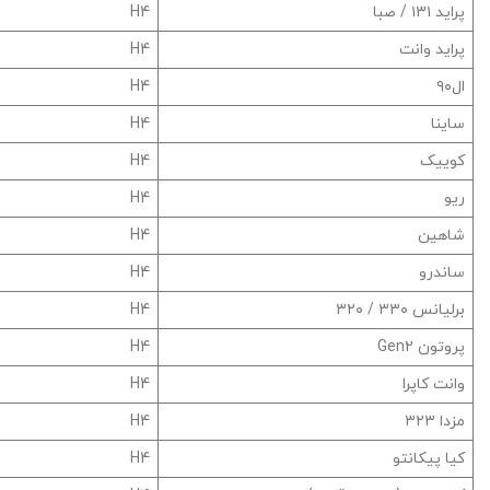
پراید ۱۳۱ / صبا
H4
پراید وانت
H4
ال‌۹۰
H4
ساینا
H4
کوییک
H4
ریو
H4
شاهین
H4
ساندرو
H4
برلیانس ۳۳۰ / ۳۲۰
H4
پروتون Gen2
H4
وانت کاپرا
H4
مزدا ۳۲۳
H4
کیا پیکانتو
H4