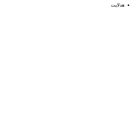
هدلایت
ارسال رایگان
سریع بدستتان میرسد.
خرید مطمئن
با اطمینان خرید کنید.
پشتیبانی 24/7
همیشه هستیم.