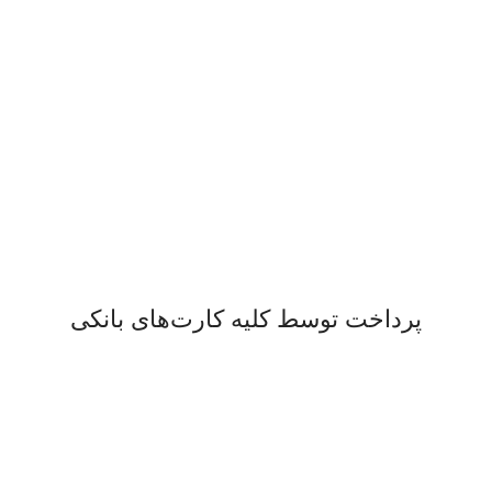
پرداخت سریع
پرداخت شتابی.
محصول اورجینال
لذت خریدی مطمئن.
پرداخت توسط کلیه کارت‌های بانکی