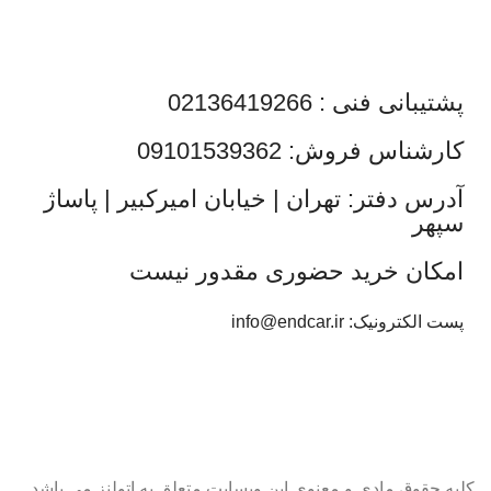
پشتیبانی فنی : 02136419266
کارشناس فروش: 09101539362
آدرس دفتر: تهران | خیابان امیرکبیر | پاساژ
سپهر
امکان خرید حضوری مقدور نیست
پست الکترونیک: info@endcar.ir
کلیه حقوق مادی و معنوی این وبسایت متعلق به اتولنز می باشد.