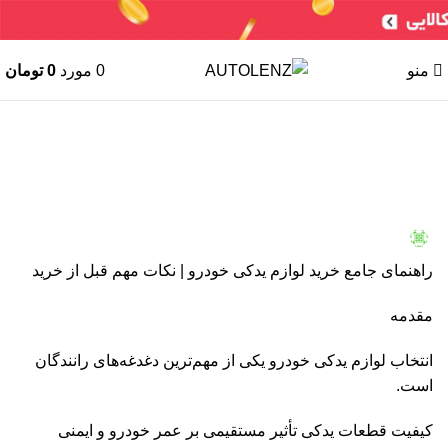
منو
0
مورد
0
تومان
نور و روشنایی
راهنمای جامع خرید لوازم یدکی خودرو
Maryam Keyhani
در 11 سپتامبر, 2025
راهنمای جامع خرید لوازم یدکی خودرو | نکات مهم قبل از خرید
05
29
14
07
29
20
13
06
26
19
25
21
مقدمه
مه
مه
ژوئن
ژوئن
ژوئن
ژوئن
فوریه
فوریه
جولای
جولای
جولای
آگوست
انتخاب لوازم یدکی خودرو یکی از مهم‌ترین دغدغه‌های رانندگان
است.
کیفیت قطعات یدکی تأثیر مستقیمی بر عمر خودرو و ایمنی