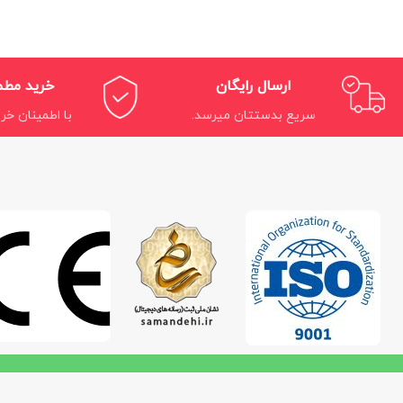
ارسال رایگان
خرید مط
سریع بدستتان میرسد.
با اطمینان خری