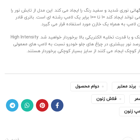
هانی نوری شدید و سفید رنگ را ایجاد می کند. این مدل از تابش نور را
معمولا در فلاش دوربین های عکاسی دیده ایم. نوری که این نوع لامپ می تواند ایجاد کند 10 تا 100 برابر یک لامپ رشته ای است. باتری قادر
ن لامپ به همراه یک خازن مورد استفاده قرار می گیرد.
با خرید زنون از این مدل از یک لامپ با سایز کوچک و با قدرت تخلیه الکتریکی بالا برخوردار خواهید شد. High Intensity
Disch که به صورت مخفف HID نامیده می شود قادر است تا 50 درصد نور بیشتری در چراغ های جلو خودرو نسبت به لامپ های معمولی
ار کوچک ایجاد می کنند از سایز بسیار کوچکی برخوردار هستند.
برند معتبر
دوام محصول
مر
فلاش زنون
مپ زنون
قدیمی‌تر