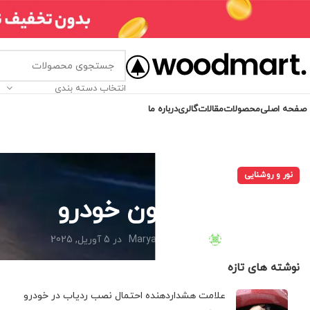
انتخاب دسته بندی
صفحه اصلی
محصولات
مقالات
گالری
درباره ما
نور و روشنایی
معرفی انواع زنون خودرو
ارسال شده توسط
Maryam Keyhani
در 5 آوریل, 2025
نوشته های تازه
علامت هشداردهنده احتمال نصب ردیاب در خودرو