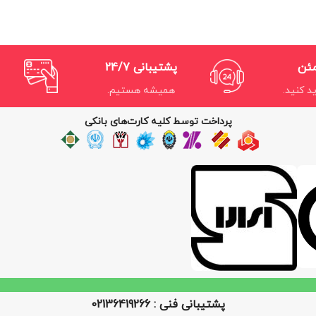
مئن
پشتیبانی 24/7
د کنید.
همیشه هستیم.
پرداخت توسط کلیه کارت‌های بانکی
پشتیبانی فنی : 02136419266