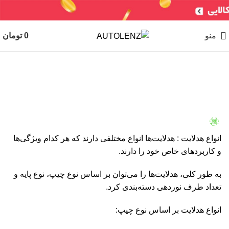
منو
0
تومان
,
نور و روشنایی
هدلایت
معرفی انواع هدلایت
Maryam Keyhani
در 2 مارس, 2025
انواع هدلایت : هدلایت‌ها انواع مختلفی دارند که هر کدام ویژگی‌ها
05
29
07
29
20
13
06
26
19
25
21
08
و کاربردهای خاص خود را دارند.
مه
مه
ژوئن
ژوئن
ژوئن
ژوئن
فوریه
فوریه
فوریه
جولای
جولای
آگوست
به طور کلی، هدلایت‌ها را می‌توان بر اساس نوع چیپ، نوع پایه و
تعداد طرف نوردهی دسته‌بندی کرد.
انواع هدلایت بر اساس نوع چیپ: