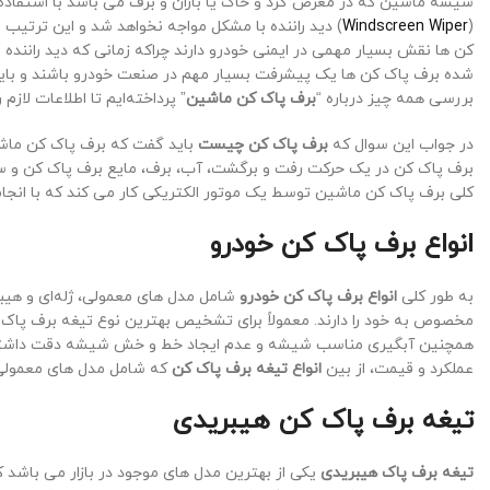
شیشه ماشین که در معرض گرد و خاک یا باران و برف می باشد با استفاده 
(
Windscreen Wiper
) دید راننده با مشکل مواجه نخواهد شد و این ترتیب ر
کن ها نقش بسیار مهمی در ایمنی خودرو دارند چراکه زمانی که دید رانن
شده برف پاک کن ها یک پیشرفت بسیار مهم در صنعت خودرو باشند و باید در
بررسی همه چیز درباره “
برف پاک کن ماشین
” پرداخته‌ایم تا اطلاعات لازم ر
در جواب این سوال که
برف پاک کن چیست
باید گفت که برف پاک کن ماشی
برف پاک کن در یک حرکت رفت و برگشت، آب، برف، مایع برف پاک کن و سای
کلی برف پاک کن ماشین توسط یک موتور الکتریکی کار می کند که با انجا
انواع برف پاک کن خودرو
به طور کلی
انواع برف پاک کن خودرو
شامل مدل های معمولی، ژله‌ای و هیب
مخصوص به خود را دارند. معمولاً برای تشخیص بهترین نوع تیغه برف پاک 
همچنین آبگیری مناسب شیشه و عدم ایجاد خط و خش شیشه دقت داشته 
عملکرد و قیمت، از بین
انواع تیغه برف پاک کن
که شامل مدل های معمولی، 
تیغه برف پاک کن هیبریدی
تیغه برف پاک هیبریدی
یکی از بهترین مدل های موجود در بازار می باشد ک