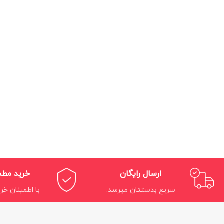
ارسال رایگان
خرید مط
سریع بدستتان میرسد.
با اطمینان خری