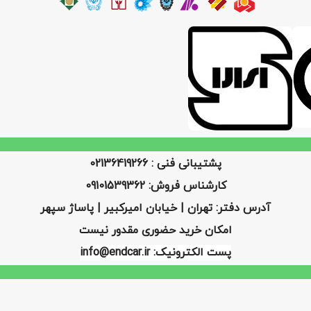
پشتیبانی فنی : 02136419266
کارشناس فروش: 09101539362
آدرس دفتر: تهران | خیابان امیرکبیر | پاساژ سپهر
امکان خرید حضوری مقدور نیست
پست الکترونیک: info@endcar.ir