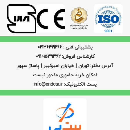
پشتیبانی فنی : 02136419266
کارشناس فروش: 09101539362
آدرس دفتر: تهران | خیابان امیرکبیر | پاساژ سپهر
امکان خرید حضوری مقدور نیست
پست الکترونیک: info@endcar.ir