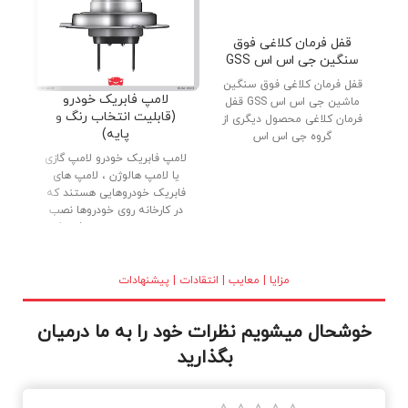
قفل فرمان کلاغی فوق
سنگین جی اس اس GSS
قفل فرمان کلاغی فوق سنگین
دنب
لامپ فابریک خودرو
ماشین جی اس اس GSS قفل
پار
(قابلیت انتخاب رنگ و
فرمان کلاغی محصول دیگری از
پایه)
گروه جی اس اس
لامپ فابریک خودرو لامپ گازی
یا لامپ هالوژن ، لامپ های
فابریک خودروهایی هستند که
در کارخانه روی خودروها نصب
می شوند. لامپ های فابریک
(گازی) با کیفیت بالا ، بدنه تمام
برنجی و شیشه کریستالی در
بازار عرضه شده اند. نور خوب و
مزایا | معایب | انتقادات | پیشنهادات
طول عمر بالا از دلایل استقبال
مصرف کنندگان می باشد.
خوشحال میشویم نظرات خود را به ما درمیان
بگذارید