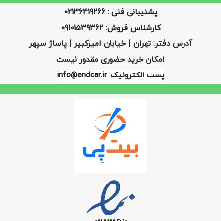
پشتیبانی فنی : 02136419266
کارشناس فروش: 09101539362
آدرس دفتر: تهران | خیابان امیرکبیر | پاساژ سپهر
امکان خرید حضوری مقدور نیست
پست الکترونیک: info@endcar.ir