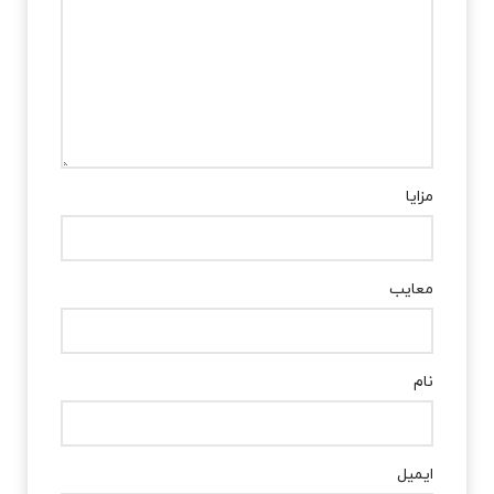
مزایا
معایب
نام
ایمیل