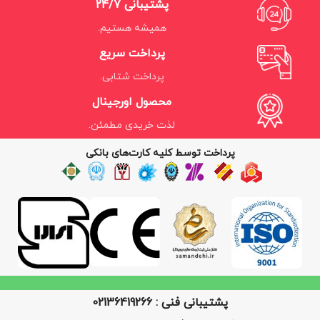
پشتیبانی 24/7
همیشه هستیم.
پرداخت سریع
پرداخت شتابی.
محصول اورجینال
لذت خریدی مطمئن.
پرداخت توسط کلیه کارت‌های بانکی
پشتیبانی فنی : 02136419266