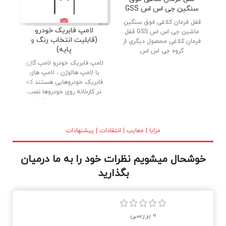
سنگین جی اس اس GSS
قفل فرمان کلاغی فوق سنگین
دنب
لامپ فابریک خودرو
ماشین جی اس اس GSS قفل
پار
(قابلیت انتخاب رنگ و
فرمان کلاغی محصول دیگری از
پایه)
گروه جی اس اس
لامپ فابریک خودرو لامپ گازی
یا لامپ هالوژن ، لامپ های
فابریک خودروهایی هستند که
در کارخانه روی خودروها نصب
می شوند. لامپ های فابریک
(گازی) با کیفیت بالا ، بدنه تمام
برنجی و شیشه کریستالی در
بازار عرضه شده اند. نور خوب و
مزایا | معایب | انتقادات | پیشنهادات
طول عمر بالا از دلایل استقبال
مصرف کنندگان می باشد.
خوشحال میشویم نظرات خود را به ما درمیان
بگذارید
0 بررسی