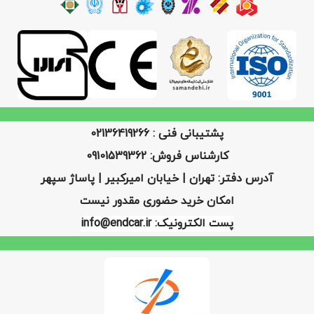
پشتیبانی فنی : 02136419266
کارشناس فروش: 09101539362
آدرس دفتر: تهران | خیابان امیرکبیر | پاساژ سپهر
امکان خرید حضوری مقدور نیست
پست الکترونیک: info@endcar.ir