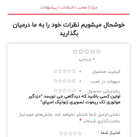
برنجی و شیشه کریستالی در
بازار عرضه شده اند. نور خوب و
مزایا | معایب | انتقادات | پیشنهادات
طول عمر بالا از دلایل استقبال
مصرف کنندگان می باشد.
خوشحال میشویم نظرات خود را به ما درمیان
بگذارید
0 بررسی
کیفیت محصول
0
سهولت در نصب
0
پشتیبانی محصول
0
اولین کسی باشید که دیدگاهی می نویسد “دزدگیر
موتوری تک ریموت تصویری زنوتیک اسپای”
نشانی ایمیل شما منتشر نخواهد شد.
بخش‌های موردنیاز
*
علامت‌گذاری شده‌اند
امتیاز شما