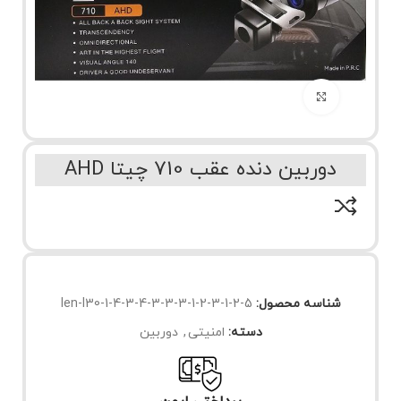
برای بزرگنمایی کلیک کنید
دوربین دنده عقب 710 چیتا AHD
شناسه محصول:
len-l30-1-4-3-4-3-3-3-1-2-3-1-2-5
دسته:
امنیتی
,
دوربین