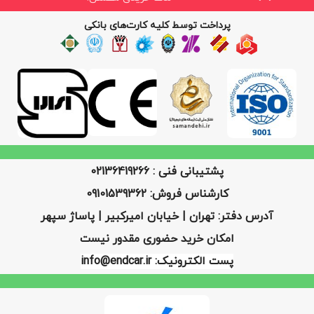
پرداخت توسط کلیه کارت‌های بانکی
پشتیبانی فنی : 02136419266
کارشناس فروش: 09101539362
آدرس دفتر: تهران | خیابان امیرکبیر | پاساژ سپهر
امکان خرید حضوری مقدور نیست
پست الکترونیک: info@endcar.ir