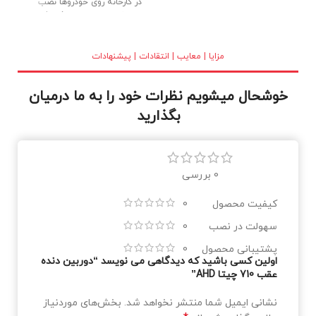
در کارخانه روی خودروها نصب
می شوند. لامپ های فابریک
(گازی) با کیفیت بالا ، بدنه تمام
برنجی و شیشه کریستالی در
بازار عرضه شده اند. نور خوب و
مزایا | معایب | انتقادات | پیشنهادات
طول عمر بالا از دلایل استقبال
مصرف کنندگان می باشد.
خوشحال میشویم نظرات خود را به ما درمیان
بگذارید
0 بررسی
کیفیت محصول
0
سهولت در نصب
0
پشتیبانی محصول
0
اولین کسی باشید که دیدگاهی می نویسد “دوربین دنده
عقب 710 چیتا AHD”
نشانی ایمیل شما منتشر نخواهد شد.
بخش‌های موردنیاز