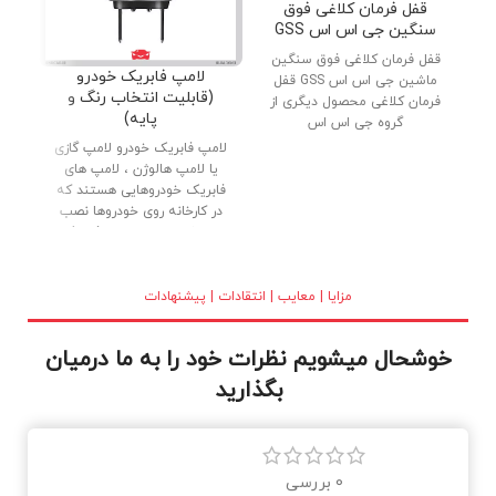
قفل فرمان کلاغی فوق
سنگین جی اس اس GSS
قفل فرمان کلاغی فوق سنگین
دنب
لامپ فابریک خودرو
ماشین جی اس اس GSS قفل
پار
(قابلیت انتخاب رنگ و
فرمان کلاغی محصول دیگری از
پایه)
گروه جی اس اس
لامپ فابریک خودرو لامپ گازی
یا لامپ هالوژن ، لامپ های
فابریک خودروهایی هستند که
در کارخانه روی خودروها نصب
می شوند. لامپ های فابریک
(گازی) با کیفیت بالا ، بدنه تمام
برنجی و شیشه کریستالی در
بازار عرضه شده اند. نور خوب و
مزایا | معایب | انتقادات | پیشنهادات
طول عمر بالا از دلایل استقبال
مصرف کنندگان می باشد.
خوشحال میشویم نظرات خود را به ما درمیان
بگذارید
0 بررسی