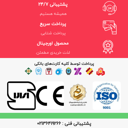
پشتیبانی 24/7
همیشه هستیم.
پرداخت سریع
پرداخت شتابی.
محصول اورجینال
لذت خریدی مطمئن.
پرداخت توسط کلیه کارت‌های بانکی
پشتیبانی فنی : 02136419266