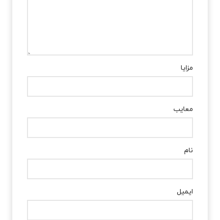
مزایا
معایب
نام
ایمیل