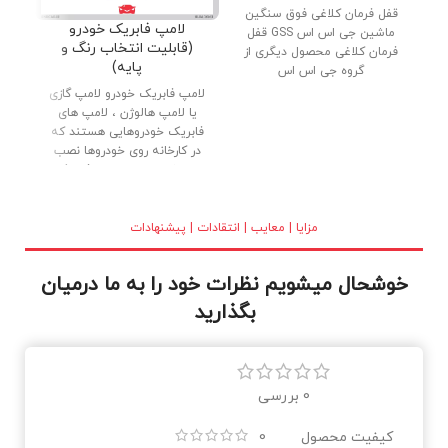
قفل فرمان کلاغی فوق سنگین
دنب
لامپ فابریک خودرو
ماشین جی اس اس GSS قفل
پار
(قابلیت انتخاب رنگ و
فرمان کلاغی محصول دیگری از
پایه)
گروه جی اس اس
لامپ فابریک خودرو لامپ گازی
یا لامپ هالوژن ، لامپ های
فابریک خودروهایی هستند که
در کارخانه روی خودروها نصب
می شوند. لامپ های فابریک
(گازی) با کیفیت بالا ، بدنه تمام
برنجی و شیشه کریستالی در
بازار عرضه شده اند. نور خوب و
مزایا | معایب | انتقادات | پیشنهادات
طول عمر بالا از دلایل استقبال
مصرف کنندگان می باشد.
خوشحال میشویم نظرات خود را به ما درمیان
بگذارید
0 بررسی
کیفیت محصول
0