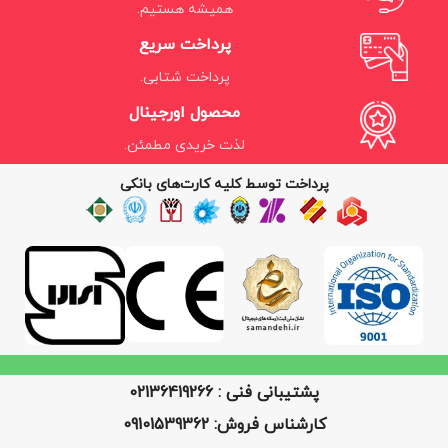
همیشه هستیم.
پرداخت سریع
پرداخت شتابی.
محصول اورجینال
لذت خریدی مطمئن.
پرداخت توسط کلیه کارت‌های بانکی
پشتیبانی فنی : 02136419266
کارشناس فروش: 09101539362