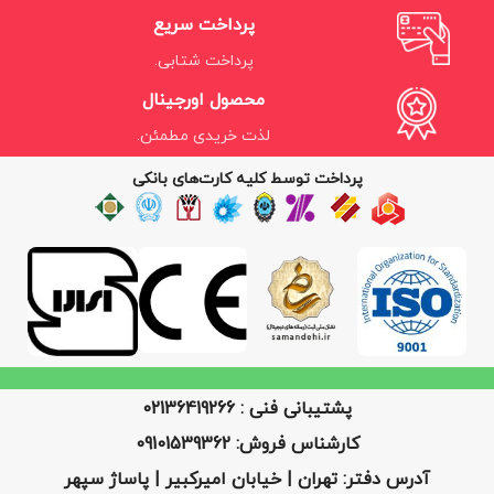
پرداخت سریع
پرداخت شتابی.
محصول اورجینال
لذت خریدی مطمئن.
پرداخت توسط کلیه کارت‌های بانکی
پشتیبانی فنی : 02136419266
کارشناس فروش: 09101539362
آدرس دفتر: تهران | خیابان امیرکبیر | پاساژ سپهر