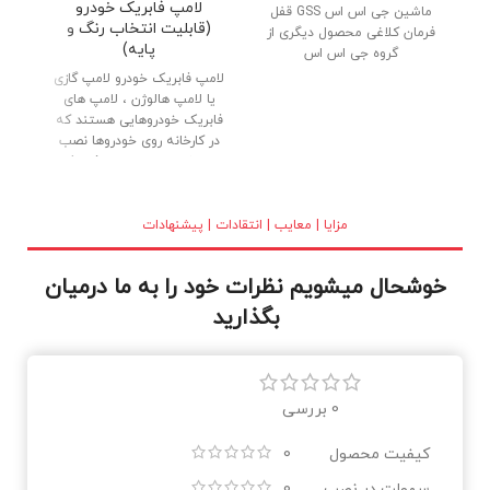
لامپ فابریک خودرو
ماشین جی اس اس GSS قفل
پار
(قابلیت انتخاب رنگ و
فرمان کلاغی محصول دیگری از
پایه)
گروه جی اس اس
لامپ فابریک خودرو لامپ گازی
یا لامپ هالوژن ، لامپ های
فابریک خودروهایی هستند که
در کارخانه روی خودروها نصب
می شوند. لامپ های فابریک
(گازی) با کیفیت بالا ، بدنه تمام
برنجی و شیشه کریستالی در
بازار عرضه شده اند. نور خوب و
مزایا | معایب | انتقادات | پیشنهادات
طول عمر بالا از دلایل استقبال
مصرف کنندگان می باشد.
خوشحال میشویم نظرات خود را به ما درمیان
بگذارید
0 بررسی
کیفیت محصول
0
سهولت در نصب
0