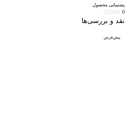
پشتیبانی محصول
0
نقد و بررسی‌ها
هنوز بررسی‌ای ثبت نشده است.
اولین کسی باشید که دیدگاهی می نویسد “سنسور پارک کولیوس”
نشانی ایمیل شما منتشر نخواهد شد.
بخش‌های موردنیاز
علامت‌گذاری شده‌اند
*
امتیاز شما
کیفیت محصول
5
4
3
2
1