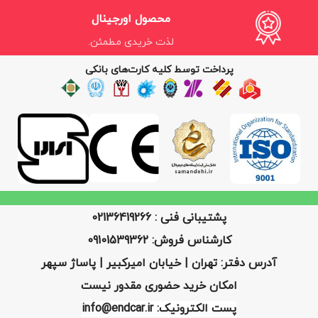
محصول اورجینال
لذت خریدی مطمئن.
پرداخت توسط کلیه کارت‌های بانکی
پشتیبانی فنی : 02136419266
کارشناس فروش: 09101539362
آدرس دفتر: تهران | خیابان امیرکبیر | پاساژ سپهر
امکان خرید حضوری مقدور نیست
پست الکترونیک: info@endcar.ir