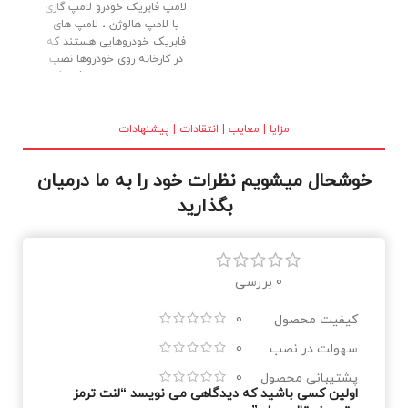
لامپ فابریک خودرو لامپ گازی
یا لامپ هالوژن ، لامپ های
فابریک خودروهایی هستند که
در کارخانه روی خودروها نصب
می شوند. لامپ های فابریک
(گازی) با کیفیت بالا ، بدنه تمام
برنجی و شیشه کریستالی در
بازار عرضه شده اند. نور خوب و
مزایا | معایب | انتقادات | پیشنهادات
طول عمر بالا از دلایل استقبال
مصرف کنندگان می باشد.
خوشحال میشویم نظرات خود را به ما درمیان
بگذارید
0 بررسی
کیفیت محصول
0
سهولت در نصب
0
پشتیبانی محصول
0
اولین کسی باشید که دیدگاهی می نویسد “لنت ترمز