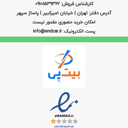
کارشناس فروش: 09101539362
آدرس دفتر: تهران | خیابان امیرکبیر | پاساژ سپهر
امکان خرید حضوری مقدور نیست
پست الکترونیک: info@endcar.ir