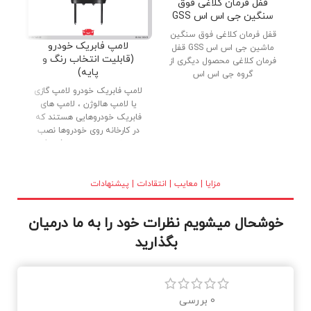
قفل فرمان کلاغی فوق
سنگین جی اس اس GSS
قفل فرمان کلاغی فوق سنگین
دنب
لامپ فابریک خودرو
ماشین جی اس اس GSS قفل
پار
(قابلیت انتخاب رنگ و
فرمان کلاغی محصول دیگری از
پایه)
گروه جی اس اس
لامپ فابریک خودرو لامپ گازی
یا لامپ هالوژن ، لامپ های
فابریک خودروهایی هستند که
در کارخانه روی خودروها نصب
می شوند. لامپ های فابریک
(گازی) با کیفیت بالا ، بدنه تمام
برنجی و شیشه کریستالی در
بازار عرضه شده اند. نور خوب و
مزایا | معایب | انتقادات | پیشنهادات
طول عمر بالا از دلایل استقبال
مصرف کنندگان می باشد.
خوشحال میشویم نظرات خود را به ما درمیان
بگذارید
0 بررسی