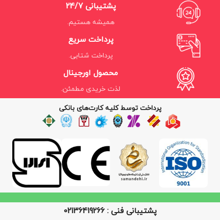
پشتیبانی 24/7
همیشه هستیم.
پرداخت سریع
پرداخت شتابی.
محصول اورجینال
لذت خریدی مطمئن.
پرداخت توسط کلیه کارت‌های بانکی
پشتیبانی فنی : 02136419266