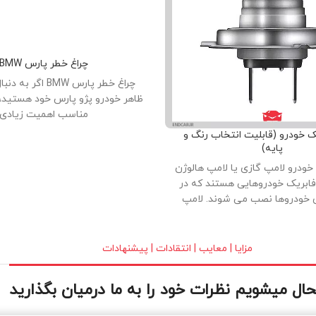
چراغ خطر پارس BMW
چراغ خطر پارس BMW اگ
ظاهر خودرو پژو پارس خود هستید، 
مناسب اهمیت زیادی
ک خودرو (قابلیت انتخاب رنگ و
پایه)
خودرو لامپ گازی یا لامپ هالوژن
فابریک خودروهایی هستند که در
ی خودروها نصب می شوند. لامپ
گازی) با کیفیت بالا ، بدنه تمام
ه کریستالی در بازار عرضه شده
 و طول عمر بالا از دلایل استقبال
مزایا | معایب | انتقادات | پیشنهادات
رف کنندگان می باشد.
ل میشویم نظرات خود را به ما درمیان بگذارید