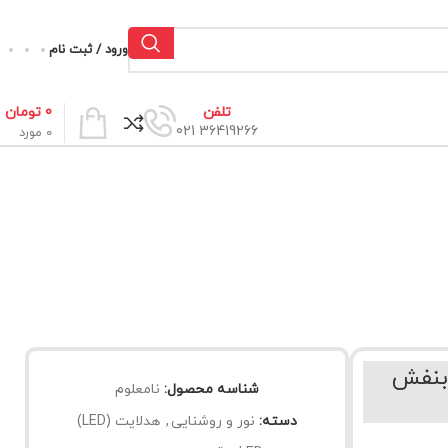
ورود / ثبت نام
0
تومان
تلفن
36419266 021
0
مورد
ا نور بنفش
شناسه محصول:
نامعلوم
دسته:
نور و روشنایی
,
هدلایت (LED)