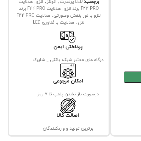
برچسب:
LED پرقدرت
,
اتولنز
,
لنزو
,
هدلایت
F44 PRO برند لنزو
,
هدلایت F44 PRO برند
لنزو با نور بنفش وصورتی
,
هدلایت F44 PRO
لنزو
,
هدلایت با فناوری LED
پرداختی ایمن
درگاه های معتبر شبکه بانکی _ شاپرک
امکان مرجوعی
درصورت باز نشدن پلمپ تا 7 روز
اصالت کالا
برترین تولید و واردکنندگان