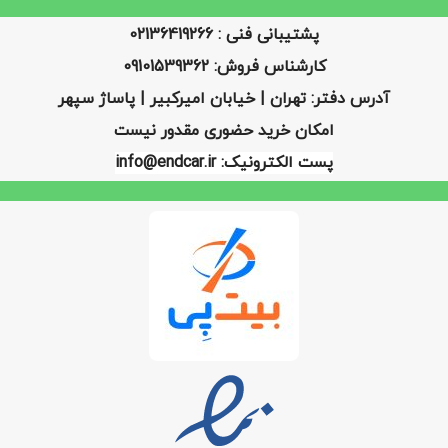
پشتیبانی فنی : 02136419266
کارشناس فروش: 09101539362
آدرس دفتر: تهران | خیابان امیرکبیر | پاساژ سپهر
امکان خرید حضوری مقدور نیست
پست الکترونیک: info@endcar.ir