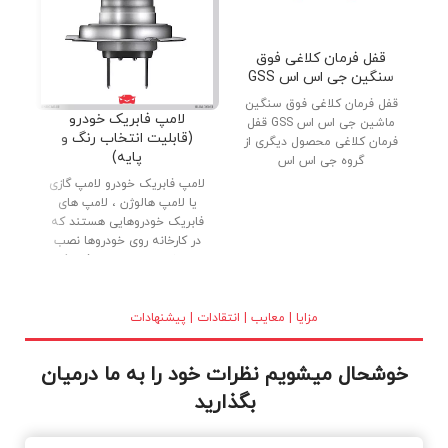
قفل فرمان کلاغی فوق
سنگین جی اس اس GSS
قفل فرمان کلاغی فوق سنگین
دنب
لامپ فابریک خودرو
ماشین جی اس اس GSS قفل
پار
(قابلیت انتخاب رنگ و
فرمان کلاغی محصول دیگری از
پایه)
گروه جی اس اس
لامپ فابریک خودرو لامپ گازی
یا لامپ هالوژن ، لامپ های
فابریک خودروهایی هستند که
در کارخانه روی خودروها نصب
می شوند. لامپ های فابریک
(گازی) با کیفیت بالا ، بدنه تمام
برنجی و شیشه کریستالی در
بازار عرضه شده اند. نور خوب و
مزایا | معایب | انتقادات | پیشنهادات
طول عمر بالا از دلایل استقبال
مصرف کنندگان می باشد.
خوشحال میشویم نظرات خود را به ما درمیان
بگذارید