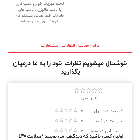
لامپ فابریک خودرو لامپ گازی
یا لامپ هالوژن ، لامپ های
فابریک خودروهایی هستند که
در کارخانه روی خودروها نصب
می شوند. لامپ های فابریک
(گازی) با کیفیت بالا ، بدنه تمام
برنجی و شیشه کریستالی در
بازار عرضه شده اند. نور خوب و
مزایا | معایب | انتقادات | پیشنهادات
طول عمر بالا از دلایل استقبال
مصرف کنندگان می باشد.
خوشحال میشویم نظرات خود را به ما درمیان
بگذارید
0 بررسی
کیفیت محصول
0
سهولت در نصب
0
پشتیبانی محصول
0
اولین کسی باشید که دیدگاهی می نویسد “هدلایت L40