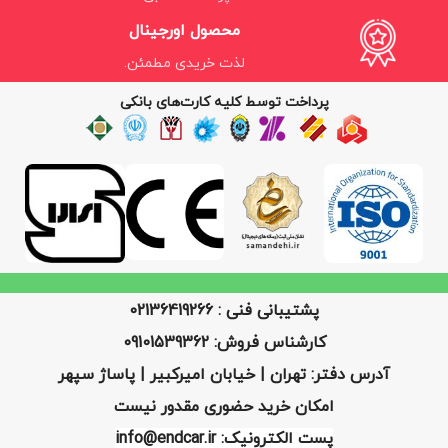
محصول اورجینال
لذت خریدی مطمئن.
پرداخت توسط کلیه کارت‌های بانکی
پشتیبانی فنی : 02136419266
کارشناس فروش: 09101539362
آدرس دفتر: تهران | خیابان امیرکبیر | پاساژ سپهر
امکان خرید حضوری مقدور نیست
پست الکترونیک: info@endcar.ir