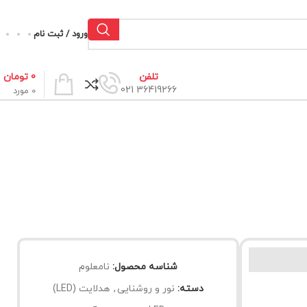
ورود / ثبت نام
0
تومان
تلفن
36419266 021
0
مورد
شناسه محصول:
نامعلوم
دسته:
نور و روشنایی
,
هدلایت (LED)