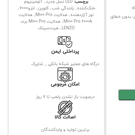
برچسب:
LED نسل جدید
,
آلومینیوم
ی
خنک‌کننده
,
رانندگی شب
,
کلوین
,
لنزو6000
,
نور آزاردهنده
,
هدلایت M100 Pro
,
هدلایت
M100 Pro 6000k
,
هدلایت M100 Pro برند
LENZO
,
هیت‌سینک
پرداختی ایمن
درگاه های معتبر شبکه بانکی _ شاپرک
امکان مرجوعی
درصورت باز نشدن پلمپ تا 7 روز
اصالت کالا
برترین تولید و واردکنندگان