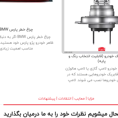
چراغ خطر پارس BMW
چراغ خطر پارس BMW اگ
ظاهر خودرو پژو پارس خود هستید، 
مناسب اهمیت زیادی
ک خودرو (قابلیت انتخاب رنگ و
پایه)
خودرو لامپ گازی یا لامپ هالوژن
فابریک خودروهایی هستند که در
ی خودروها نصب می شوند. لامپ
گازی) با کیفیت بالا ، بدنه تمام
ه کریستالی در بازار عرضه شده
 و طول عمر بالا از دلایل استقبال
مزایا | معایب | انتقادات | پیشنهادات
رف کنندگان می باشد.
ل میشویم نظرات خود را به ما درمیان بگذارید